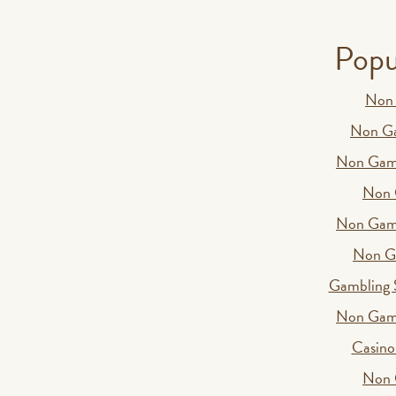
Popu
Non 
Non Ga
Non Gams
Non 
Non Gams
Non G
Gambling 
Non Gams
Casino
Non 