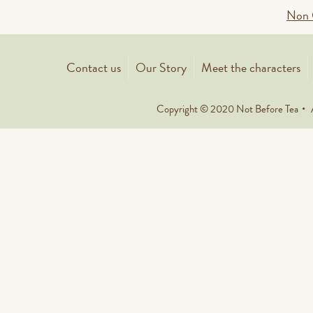
Non 
Contact us
Our Story
Meet the characters
Copyright © 2020 Not Before Tea