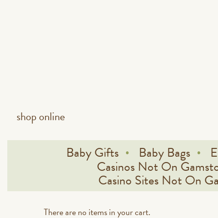
shop online
Baby Gifts
Baby Bags
E
Casinos Not On Gamst
Casino Sites Not On G
There are no items in your cart.