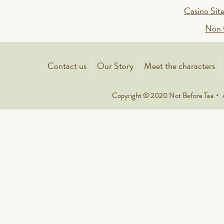
Casino Si
Non 
Contact us
Our Story
Meet the characters
Copyright © 2020 Not Before Tea