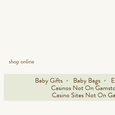
shop online
Baby Gifts
Baby Bags
E
Casinos Not On Gamst
Casino Sites Not On G